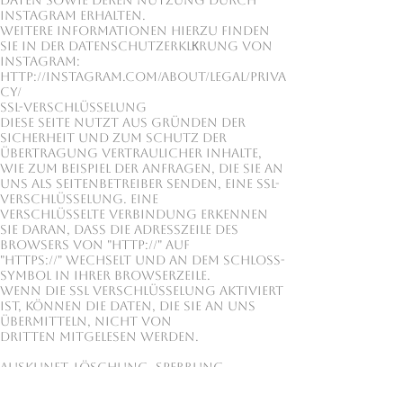
Daten sowie deren Nutzung durch
Instagram erhalten.
Weitere Informationen hierzu finden
Sie in der DatenschutzerklКrung von
Instagram:
http://instagram.com/about/legal/priva
cy/
SSL-Verschlüsselung
Diese Seite nutzt aus Gründen der
Sicherheit und zum Schutz der
Übertragung vertraulicher Inhalte,
wie zum Beispiel der Anfragen, die Sie an
uns als Seitenbetreiber senden, eine SSL-
Verschlüsselung. Eine
verschlüsselte Verbindung erkennen
Sie daran, dass die Adresszeile des
Browsers von "http://" auf
"https://" wechselt und an dem Schloss-
Symbol in Ihrer Browserzeile.
Wenn die SSL Verschlüsselung aktiviert
ist, können die Daten, die Sie an uns
übermitteln, nicht von
Dritten mitgelesen werden.
Auskunft, Löschung, Sperrung
Sie haben jederzeit das Recht auf
unentgeltliche Auskunft über Ihre